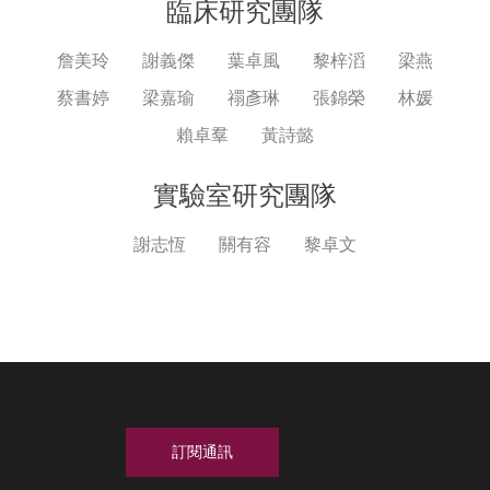
臨床研究團隊
詹美玲
謝義傑
葉卓風
黎梓滔
梁燕
蔡書婷
梁嘉瑜
禤彥琳
張錦榮
林媛
賴卓羣
黃詩懿
實驗室研究團隊
謝志恆
關有容
黎卓文