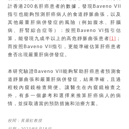
計香港200名肝癌患者的數據，發現Baveno VII
指引也能夠預測肝癌病人的食道靜脈曲張，以及
其他嚴重肝病併發症的風險（例如腹水、肝腦
病、肝腎綜合症等）：按照Baveno VI指引估
算，能發現九成半以上的高危靜脈曲張患者
[1]
；
而按照Baveno VII指引，更能準確估算肝癌患者
會否出現嚴重肝病併發症。
本研究驗證Baveno VII能夠幫助肝癌患者預測食
道靜脈曲張和嚴重肝病併發症，結果準確，且過
程較內窺鏡檢查簡便。讓醫生在內窺鏡檢查之
外，有多一個參考和選擇來推算肝癌病人的病
情，並採取適當的預防措施和治療方案。
校閱：黃麗虹教授
日期：2023年5月18日