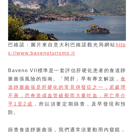
巴維諾：圖片來自意大利巴維諾觀光局網站
http
s://www.bavenoturismo.it
Baveno VII標準是一套評估肝硬化患者的食道靜
脈曲張風險的指南。「閱肝」早有專文解說，
食
道靜脈曲張是肝硬化的常見併發症之一，若處理
不善，恐會造成血管破裂而大量吐血，死亡率介
乎1至2成
，所以須要定期篩查，及早發現和預
防。
篩查食道靜脈曲張，我們通常須要動用內窺鏡，