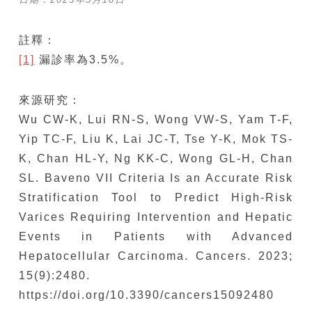
註釋：
[1]
漏診率為3.5%。
來源研究：
Wu CW-K, Lui RN-S, Wong VW-S, Yam T-F,
Yip TC-F, Liu K, Lai JC-T, Tse Y-K, Mok TS-
K, Chan HL-Y, Ng KK-C, Wong GL-H, Chan
SL. Baveno VII Criteria Is an Accurate Risk
Stratification Tool to Predict High-Risk
Varices Requiring Intervention and Hepatic
Events in Patients with Advanced
Hepatocellular Carcinoma. Cancers. 2023;
15(9):2480.
https://doi.org/10.3390/cancers15092480