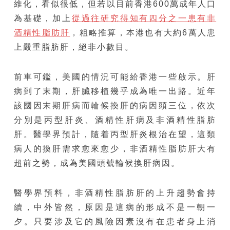
維化，看似很低，但若以目前香港600萬成年人口
為基礎，加上
從過往研究得知有四分之一患有非
酒精性脂肪肝
，粗略推算，本港也有大約6萬人患
上嚴重脂肪肝，絕非小數目。
前車可鑑，美國的情況可能給香港一些啟示。肝
病到了末期，肝臟移植幾乎成為唯一出路。近年
該國因末期肝病而輪候換肝的病因頭三位，依次
分別是丙型肝炎、酒精性肝病及非酒精性脂肪
肝。醫學界預計，隨着丙型肝炎根治在望，這類
病人的換肝需求愈來愈少，非酒精性脂肪肝大有
超前之勢，成為美國頭號輪候換肝病因。
醫學界預料，非酒精性脂肪肝的上升趨勢會持
續，中外皆然，原因是這病的形成不是一朝一
夕。只要涉及它的風險因素沒有在患者身上消