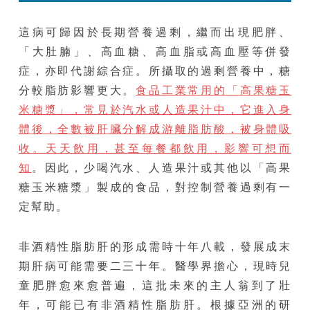
這病可歸因於長期營養過剩，繼而出現肥胖、
「大肚腩」、高血糖、高血脂或高血壓等併發
症，亦即代謝綜合症。所攝取的過剩營養中，糖
分較脂肪影響更大。
食品工業常用的「高果糖玉
米糖漿」，常見於汽水或人造果汁中，它進入身
體後，全數被肝臟分解成游離脂肪酸，被身體吸
收。天天飲用，甚至每餐都飲用，影響可想而
知
。因此，少喝汽水、人造果汁或其他以「高果
糖玉米糖漿」製成的食品，對控制營養過剩有一
定幫助。
非酒精性脂肪肝的形成需時十年八載，發展成末
期肝病可能需要二三十年。醫學界擔心，現時兒
童肥胖愈來愈普遍，這批未來的主人翁到了壯
年，可能已有非酒精性脂肪肝。根據亞洲的研