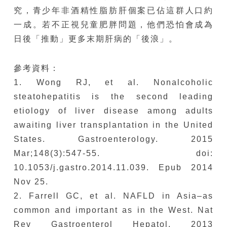
究，青少年非酒精性脂肪肝個案已佔這群人口約
一成。若不正視兒童肥胖問題，他們恐怕會成為
日後「推動」更多末期肝病的「後浪」。
參考資料：
1. Wong RJ, et al. Nonalcoholic
steatohepatitis is the second leading
etiology of liver disease among adults
awaiting liver transplantation in the United
States. Gastroenterology. 2015
Mar;148(3):547-55. doi:
10.1053/j.gastro.2014.11.039. Epub 2014
Nov 25.
2. Farrell GC, et al. NAFLD in Asia–as
common and important as in the West. Nat
Rev Gastroenterol Hepatol. 2013