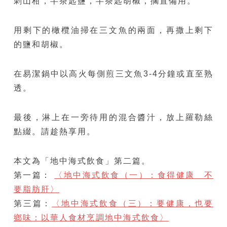
刺山柑，半茶匙鹽，半茶匙胡椒，擱置備用。
用剩下的橄欖油掃在三文魚的兩面，再撒上剩下
的鹽和胡椒。
在易潔鍋中以高火每側煎三文魚3-4分鐘或直至熟
透。
最後，淋上在一旁待用的混合醬汁，放上羅勒絲
點綴。請趁熱享用。
本文為「地中海式飲食」第二篇。
第一篇：
〈
地中海式飲食（一）：食得健康 不
要脂肪肝
〉
第三篇：
〈地中海式飲食（三）：要健康，也要
鄉味：以華人食材烹調地中海式飲食〉