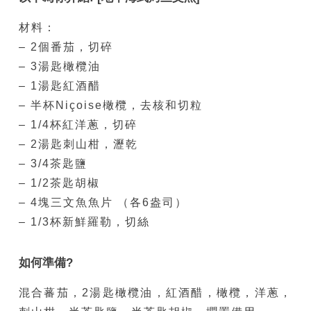
材料：
– 2個番茄，切碎
– 3湯匙橄欖油
– 1湯匙紅酒醋
– 半杯Niçoise橄欖，去核和切粒
– 1/4杯紅洋蔥，切碎
– 2湯匙刺山柑，瀝乾
– 3/4茶匙鹽
– 1/2茶匙胡椒
– 4塊三文魚魚片 （各6盎司）
– 1/3杯新鮮羅勒，切絲
如何準備?
混合蕃茄，2湯匙橄欖油，紅酒醋，橄欖，洋蔥，