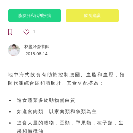
脂肪肝和代謝疾病
飲食建議
1
林盈吟營養師
2018-08-14
地中海式飲食有助於控制腰圍、血脂和血壓，預
防代謝綜合症和脂肪肝。其食材配搭為：
進食蔬菜多於動物蛋白質
如進食肉類，以家禽類和魚類為主
進食大量的穀物，豆類，堅果類，種子類，生
果和橄欖油