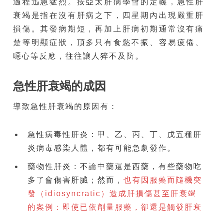
過程迅急猛烈。按亞太肝病學會的定義，急性肝
衰竭是指在沒有肝病之下，四星期內出現嚴重肝
損傷。其發病期短，再加上肝病初期通常沒有痛
楚等明顯症狀，頂多只有食慾不振、容易疲倦、
噁心等反應，往往讓人猝不及防。
急性肝衰竭的成因
導致急性肝衰竭的原因有：
急性病毒性肝炎：甲、乙、丙、丁、戊五種肝
炎病毒感染人體，都有可能急劇發作。
藥物性肝炎：不論中藥還是西藥，有些藥物吃
多了會傷害肝臟；然而，
也有因服藥而隨機突
發（idiosyncratic）造成肝損傷甚至肝衰竭
的案例：即使已依劑量服藥，卻還是觸發肝衰