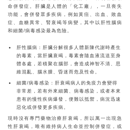
命併發症。肝臟是人體的「化工廠」，一旦喪失
功能，會併發眾多疾病，例如黃疸、出血、敗血
症、血糖異常、腎衰竭等病變，其中以肝性腦病
和細菌/病毒感染最為危險。
肝性腦病：肝臟分解很多人體新陳代謝時產生
的毒素，當肝臟衰竭，毒素會隨血液流送至身
體各處，若積聚在腦部，會造成神智不清、思
維混亂、腦水腫、昏迷而危及性命。
細菌/病毒感染：肝衰竭病人的免疫力會變得
非常差，若有外來細菌、病毒感染，或者本來
患有的慢性疾病爆發，便難以抵禦，病況迅速
惡化或併發更多疾病。
現時沒有專門藥物治療肝衰竭，所以萬一出現急
性肝衰竭，唯有維持病人生命並控制併發症，或