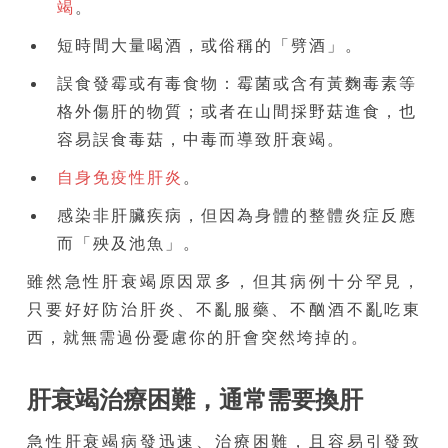
竭
。
短時間大量喝酒，或俗稱的「劈酒」。
誤食發霉或有毒食物：霉菌或含有黃麴毒素等
格外傷肝的物質；或者在山間採野菇進食，也
容易誤食毒菇，中毒而導致肝衰竭。
自身免疫性肝炎
。
感染非肝臟疾病，但因為身體的整體炎症反應
而「殃及池魚」。
雖然急性肝衰竭原因眾多，但其病例十分罕見，
只要好好防治肝炎、不亂服藥、不酗酒不亂吃東
西，就無需過份憂慮你的肝會突然垮掉的。
肝衰竭治療困難，通常需要換肝
急性肝衰竭病發迅速、治療困難，且容易引發致