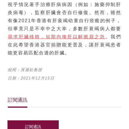
視乎情況著手治療肝病病因（例如：施藥抑制肝
炎病毒），監察肝臟會否自行修復。然而，雖然
有像2021年香港有肝衰竭幼童自行痊癒的例子，
但畢竟只是不幸中之大幸，多數肝衰竭病人都要
尋求肝臟移植，短期內換肝以解燃眉之急
。我們
在此希望香港器官捐贈能更普及，讓肝衰竭患者
能更容易匹配合適的肝臟。
校閱：黃麗虹教授
日期：2021年12月15日
訂閱通訊