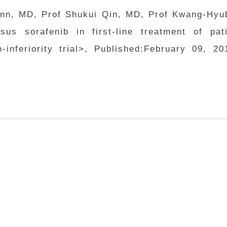
inn, MD, Prof Shukui Qin, MD, Prof Kwang-Hyub
rsus sorafenib in first-line treatment of pat
nferiority trial
>, Published:February 09, 2