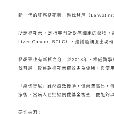
新一代的肝癌標靶藥「樂伐替尼（
Lenvatini
所謂標靶藥，是指專門針對癌細胞的藥物，
Liver Cancer, BCLC），建議癌
標靶藥也有新舊之分。於
2018
年，權威醫學
伐替尼」較舊款標靶藥療效更為優勝，與使
「樂伐替尼」雖然療效優勝，但藥費高昂，
療後，當病人在通過關愛基金審查，便能夠
研究來源：