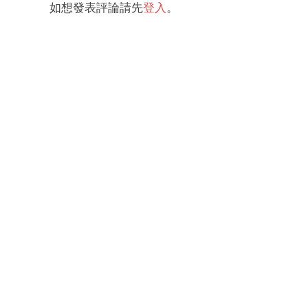
如想發表評論請先
登入
。