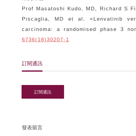
Prof Masatoshi Kudo, MD, Richard S F
Piscaglia, MD
e
t al. <
Lenvatinib ve
carcinoma: a randomised phase 3 non-i
6736(18)30207-1
訂閱通訊
發表留言