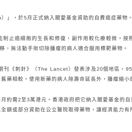
b
）」，於
5
月正式納入關愛基金資助的自費癌症藥物
能制止癌細胞的生長和修復，副作用較化療輕微。按
細胞出現轉移，無法動手術切除腫瘤的病人適合服用標靶藥物。
期刊《刺針》（
T
he Lancet
）發表涉及
2
0
個地區，
9
用舊藥相較，使用新藥的病人除壽命延長外，腫瘤縮小
每月約需
2
至
3
萬港元。香港政府把
它
納入關愛基金的自
以全額或部分資助在公立醫院取得藥物，讓經濟能力有