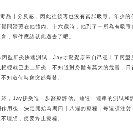
對毒品十分反感，因此往後再也沒有嘗試吸毒。年少
不覺間潛藏在他體內。十六歲時，他到了一所為有吸毒
機會，事件應該就此過去了吧。
丙型肝炎快速測試，Jay才驚覺原來自己患上了丙
紀輕輕就已患上肝炎，不知道對身體有莫大的危害，日
，不知道何時會突然爆發。
紹，Jay接受進一步醫療評估。通過一連串的測試和
副作用後，決定開始為期四十八週的療程，每週須注射
或不理想，便要終止療程。