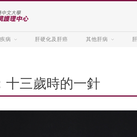
疾病
肝硬化及肝癌
其他肝病
：十三歲時的一針