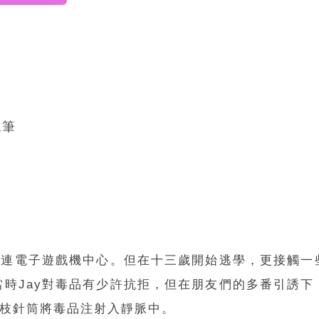
代筆
流連電子遊戲機中心。但在十三歲開始逃學，更接觸
時Jay對毒品有少許抗拒，但在朋友們的多番引誘
一枝針筒將毒品注射入靜脈中。