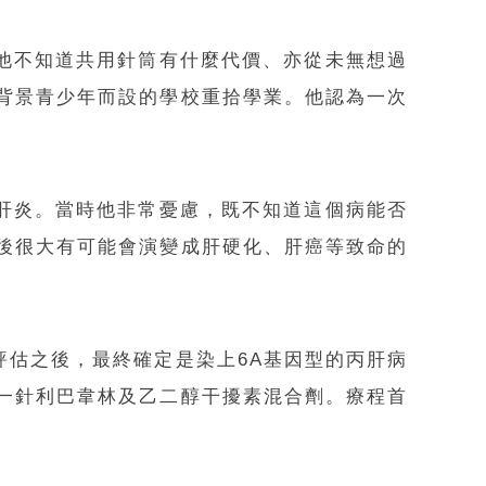
的他不知道共用針筒有什麼代價、亦從未無想過
背景青少年而設的學校重拾學業。他認為一次
型肝炎。當時他非常憂慮，既不知道這個病能否
後很大有可能會演變成肝硬化、肝癌等致命的
評估之後，最終確定是染上6A基因型的丙肝病
一針利巴韋林及乙二醇干擾素混合劑。療程首