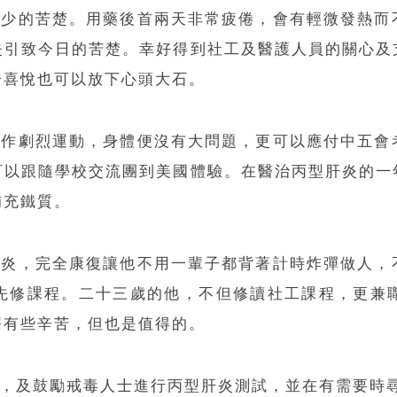
不少的苦楚。用藥後首兩天非常疲倦，會有輕微發熱
失引致今日的苦楚。幸好得到社工及醫護人員的關心及
分喜悅也可以放下心頭大石。
不作劇烈運動，身體便沒有大問題，更可以應付中五
可以跟隨學校交流團到美國體驗。在醫治丙型肝炎的一
補充鐵質。
肝炎，完全康復讓他不用一輩子都背著計時炸彈做人
先修課程。二十三歲的他，不但修讀社工課程，更兼
療有些辛苦，但也是值得的。
滴，及鼓勵戒毒人士進行丙型肝炎測試，並在有需要時