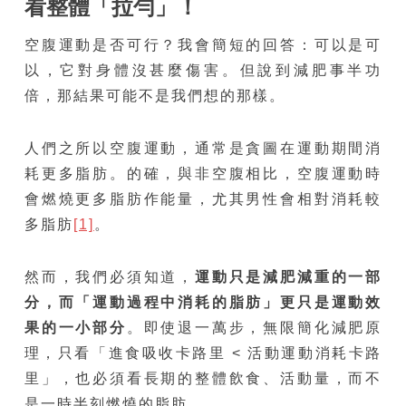
看整體「拉勻」！
空腹運動是否可行？我會簡短的回答：可以是可
以，它對身體沒甚麼傷害。但說到減肥事半功
倍，那結果可能不是我們想的那樣。
人們之所以空腹運動，通常是貪圖在運動期間消
耗更多脂肪。的確，與非空腹相比，空腹運動時
會燃燒更多脂肪作能量，尤其男性會相對消耗較
多脂肪
[1]
。
然而，我們必須知道，
運動只是減肥減重的一部
分，而「運動過程中消耗的脂肪」更只是運動效
果的一小部分
。即使退一萬步，無限簡化減肥原
理，只看「進食吸收卡路里 < 活動運動消耗卡路
里」，也必須看長期的整體飲食、活動量，而不
是一時半刻燃燒的脂肪。