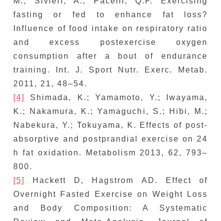
M.; Sivieri, A.; Pacelli, Q.F. Exercising
fasting or fed to enhance fat loss?
Influence of food intake on respiratory ratio
and excess postexercise oxygen
consumption after a bout of endurance
training. Int. J. Sport Nutr. Exerc. Metab.
2011, 21, 48–54.
[4]
Shimada, K.; Yamamoto, Y.; Iwayama,
K.; Nakamura, K.; Yamaguchi, S.; Hibi, M.;
Nabekura, Y.; Tokuyama, K. Effects of post-
absorptive and postprandial exercise on 24
h fat oxidation. Metabolism 2013, 62, 793–
800.
[5]
Hackett D, Hagstrom AD. Effect of
Overnight Fasted Exercise on Weight Loss
and Body Composition: A Systematic