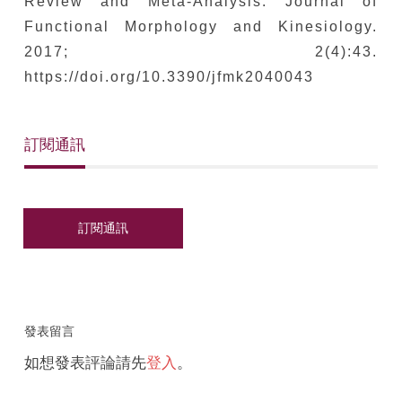
Review and Meta-Analysis. Journal of
Functional Morphology and Kinesiology.
2017; 2(4):43.
https://doi.org/10.3390/jfmk2040043
訂閱通訊
發表留言
如想發表評論請先
登入
。