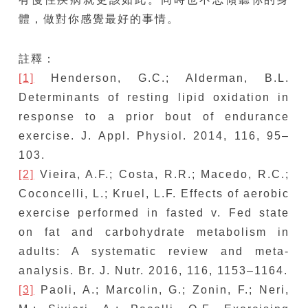
體，做對你感覺最好的事情。
註釋：
[1]
Henderson, G.C.; Alderman, B.L.
Determinants of resting lipid oxidation in
response to a prior bout of endurance
exercise. J. Appl. Physiol. 2014, 116, 95–
103.
[2]
Vieira, A.F.; Costa, R.R.; Macedo, R.C.;
Coconcelli, L.; Kruel, L.F. Effects of aerobic
exercise performed in fasted v. Fed state
on fat and carbohydrate metabolism in
adults: A systematic review and meta-
analysis. Br. J. Nutr. 2016, 116, 1153–1164.
[3]
Paoli, A.; Marcolin, G.; Zonin, F.; Neri,