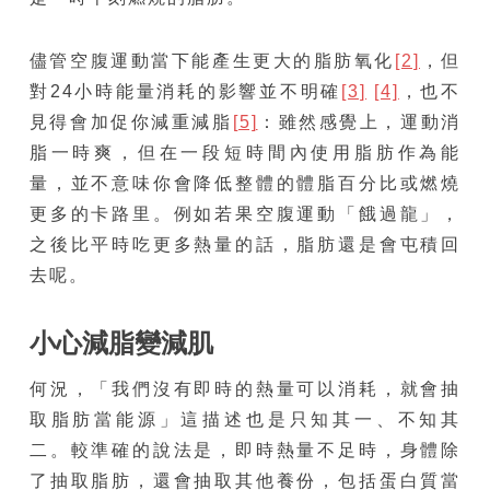
儘管空腹運動當下能產生更大的脂肪氧化
[2]
，但
對24小時能量消耗的影響並不明確
[3]
[4]
，也不
見得會加促你減重減脂
[5]
：雖然感覺上，運動消
脂一時爽，但在一段短時間內使用脂肪作為能
量，並不意味你會降低整體的體脂百分比或燃燒
更多的卡路里。例如若果空腹運動「餓過龍」，
之後比平時吃更多熱量的話，脂肪還是會屯積回
去呢。
小心減脂變減肌
何況，「我們沒有即時的熱量可以消耗，就會抽
取脂肪當能源」這描述也是只知其一、不知其
二。較準確的說法是，即時熱量不足時，身體除
了抽取脂肪，還會抽取其他養份，包括蛋白質當