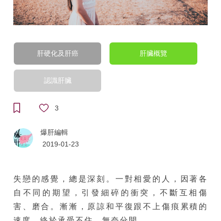
肝硬化及肝癌
肝臟概覽
認識肝臟
3
爆肝編輯
2019-01-23
失戀的感覺，總是深刻。一對相愛的人，因著各
自不同的期望，引發細碎的衝突，不斷互相傷
害、磨合。漸漸，原諒和平復跟不上傷痕累積的
速度，終於承受不住，無奈分開。