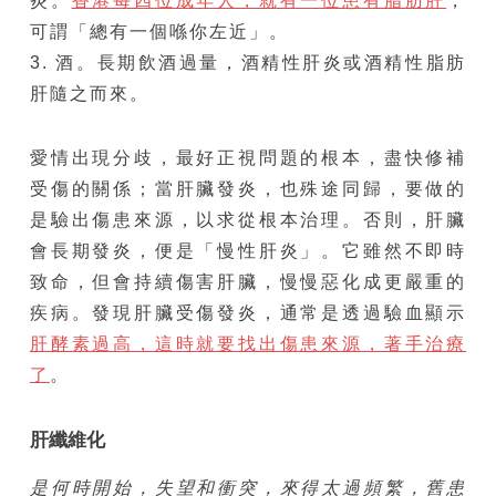
炎。
香港每四位成年人，就有一位患有脂肪肝
，
可謂「總有一個喺你左近」。
3. 酒。長期飲酒過量，酒精性肝炎或酒精性脂肪
肝隨之而來。
愛情出現分歧，最好正視問題的根本，盡快修補
受傷的關係；當肝臟發炎，也殊途同歸，要做的
是驗出傷患來源，以求從根本治理。否則，肝臟
會長期發炎，便是「慢性肝炎」。它雖然不即時
致命，但會持續傷害肝臟，慢慢惡化成更嚴重的
疾病。發現肝臟受傷發炎，通常是透過驗血顯示
肝酵素過高，這時就要找出傷患來源，著手治療
了
。
肝纖維化
是何時開始，失望和衝突，來得太過頻繁，舊患