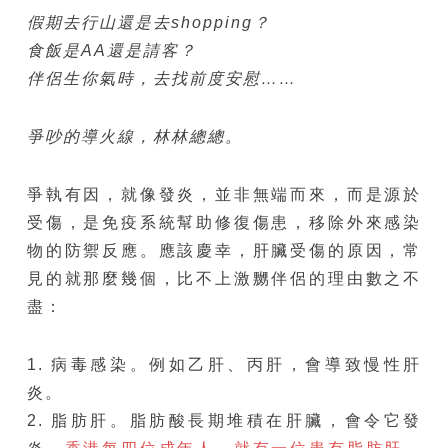
假期去行山還是去shopping？
食飯是AA還是請客？
伴侶生你氣時，去找前度安慰……
爭吵的導火線，林林總總。
爭執有因，就像發炎，並非無端而來，而是源於
受傷，是免疫系統幫助修復傷患，移除外來感染
物的防禦反應。應該慶幸，肝臟受傷的原因，常
見的就那麼幾個，比不上激嬲伴侶的理由數之不
盡：
1. 病毒感染。例如乙肝、丙肝，會導致慢性肝
炎。
2. 脂肪肝。脂肪酸長期堆積在肝臟，會令它發