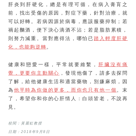
肝炎到肝硬化，總是有理可循，在病入膏肓之
前，找出受傷的原因，對症下藥，針對治療，就
可以好轉。若病因源於病毒，應該服藥抑制；若
禍起酗酒，便下決心滴酒不沾；若是脂肪累積，
則努力減重。當對應得法，哪怕已
踏入輕度肝硬
化，也能夠逆轉
。
健康和戀愛一樣，平常就要維繫，
肝臟沒有痛
覺，更要你主動關心
，發現他傷了，請多去探問
了解，給他健康生活和適當藥物，別嫌麻煩，因
為
他平時為你做的更多，而你也只有他一個
。末
了，希望你和你的心肝情人：白頭皆老，不說再
見。
校閱：黃麗虹教授
日期：2018年9月8日