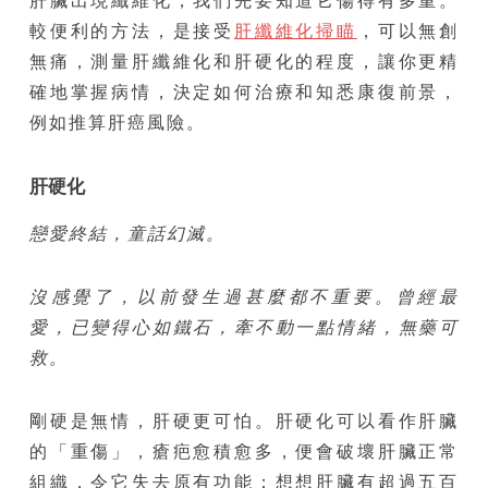
肝臟出現纖維化，我們先要知道它傷得有多重。
較便利的方法，是接受
肝纖維化掃瞄
，可以無創
無痛，測量肝纖維化和肝硬化的程度，讓你更精
確地掌握病情，決定如何治療和知悉康復前景，
例如推算肝癌風險。
肝硬化
戀愛終結，童話幻滅。
沒感覺了，以前發生過甚麼都不重要。曾經最
愛，已變得心如鐵石，牽不動一點情緒，無藥可
救。
剛硬是無情，肝硬更可怕。肝硬化可以看作肝臟
的「重傷」，瘡疤愈積愈多，便會破壞肝臟正常
組織，令它失去原有功能：想想肝臟有超過五百