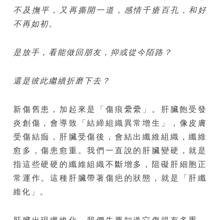
不及撫平，又再撕開一道，感情千瘡百孔，和好
不再如初。
是放手，看能做回朋友，抑或從今陌路？
還是彼此繼續折磨下去？
新傷舊患，加起來是「傷痕纍纍」。肝臟飽受發
炎創傷，會導致「結締組織異常增生」，像皮膚
受傷結痂，肝臟受傷後，會結出纖維組織，纖維
愈多，傷患愈重。我們一直說的肝臟變硬，就是
指這些硬硬的纖維組織不斷增多，阻礙肝細胞正
常運作。這種肝臟帶著傷疤的狀態，就是「肝纖
維化」。