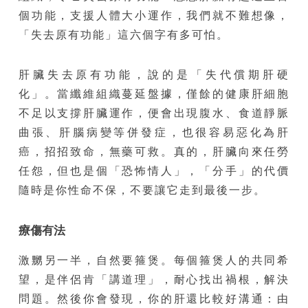
個功能，支援人體大小運作，我們就不難想像，
「失去原有功能」這六個字有多可怕。
肝臟失去原有功能，說的是「失代償期肝硬
化」。當纖維組織蔓延盤據，僅餘的健康肝細胞
不足以支撐肝臟運作，便會出現腹水、食道靜脈
曲張、肝腦病變等併發症，也很容易惡化為肝
癌，招招致命，無藥可救。真的，肝臟向來任勞
任怨，但也是個「恐怖情人」，「分手」的代價
隨時是你性命不保，不要讓它走到最後一步。
療傷有法
激嬲另一半，自然要箍煲。每個箍煲人的共同希
望，是伴侶肯「講道理」，耐心找出禍根，解決
問題。然後你會發現，你的肝還比較好溝通：由