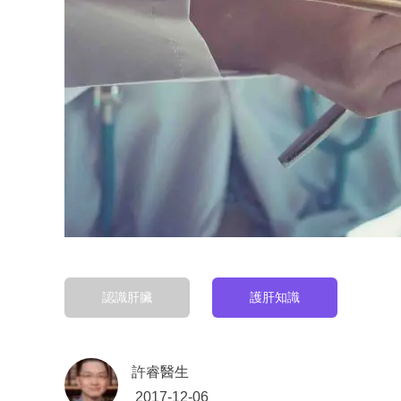
認識肝臟
護肝知識
許睿醫生
2017-12-06