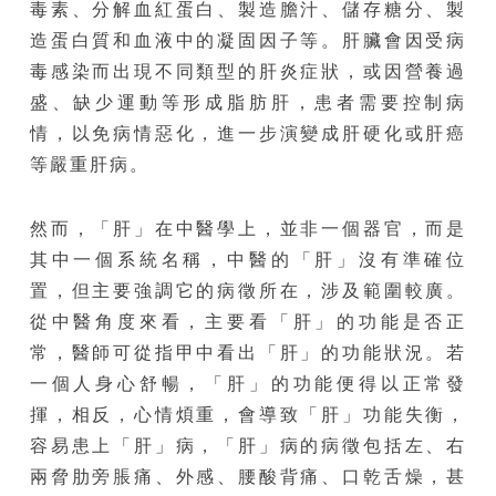
毒素、分解血紅蛋白、製造膽汁、儲存糖分、製
造蛋白質和血液中的凝固因子等。肝臟會因受病
毒感染而出現不同類型的肝炎症狀，或因營養過
盛、缺少運動等形成脂肪肝，患者需要控制病
情，以免病情惡化，進一步演變成肝硬化或肝癌
等嚴重肝病。
然而，「肝」在中醫學上，並非一個器官，而是
其中一個系統名稱，中醫的「肝」沒有準確位
置，但主要強調它的病徵所在，涉及範圍較廣。
從中醫角度來看，主要看「肝」的功能是否正
常，醫師可從指甲中看出「肝」的功能狀況。若
一個人身心舒暢，「肝」的功能便得以正常發
揮，相反，心情煩重，會導致「肝」功能失衡，
容易患上「肝」病，「肝」病的病徵包括左、右
兩脅肋旁脹痛、外感、腰酸背痛、口乾舌燥，甚