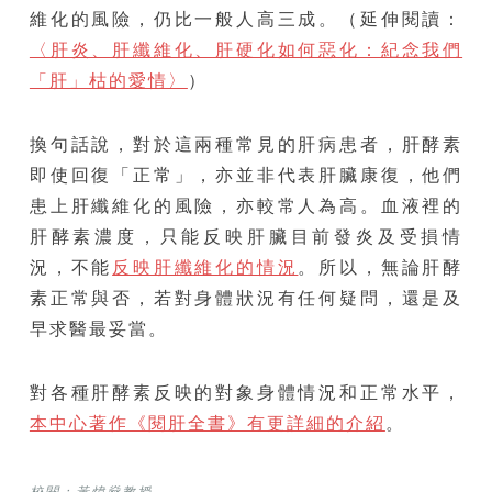
維化的風險，仍比一般人高三成。（延伸閱讀：
〈肝炎、肝纖維化、肝硬化如何惡化：紀念我們
「肝」枯的愛情〉
）
換句話說，對於這兩種常見的肝病患者，肝酵素
即使回復「正常」，亦並非代表肝臟康復，他們
患上肝纖維化的風險，亦較常人為高。血液裡的
肝酵素濃度，只能反映肝臟目前發炎及受損情
況，不能
反映肝纖維化的情況
。所以，無論肝酵
素正常與否，若對身體狀況有任何疑問，還是及
早求醫最妥當。
對各種肝酵素反映的對象身體情況和正常水平，
本中心著作《閱肝全書》有更詳細的介紹
。
校閱：黃煒燊教授