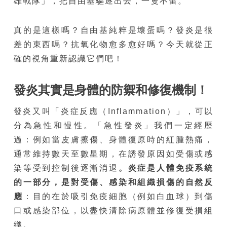
雄戰隊」，把自由基驅逐出去，一隻不留。
真的是這樣嗎？自由基純粹是壞蛋嗎？發炎是很
差的東西嗎？抗氧化物愈多愈好嗎？今天就從正
確的視角重新認識它們吧！
發炎其實是身體的防禦和修復機制！
發炎又叫「炎症反應（Inflammation）」，可以
分為急性和慢性。「急性發炎」我們一定經歷
過：例如當皮膚擦傷、身體復原時的紅腫熱痛，
通常維持數天至數星期，在誘發原因如受傷或感
染等受到控制後逐漸消退
。炎症是人體免疫系統
的一部分，是對受傷、感染和組織損傷的自然反
應
：目的在於吸引免疫細胞（例如白血球）到傷
口或感染部位，以盡快清除病原體並修復受損組
織。