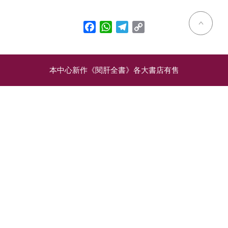
Facebook
WhatsApp
Telegram
Copy
Link
本中心新作《閱肝全書》各大書店有售
相關文章
飲酒與中央肥胖：脂肪肝
飲食習慣不良：腸道微生