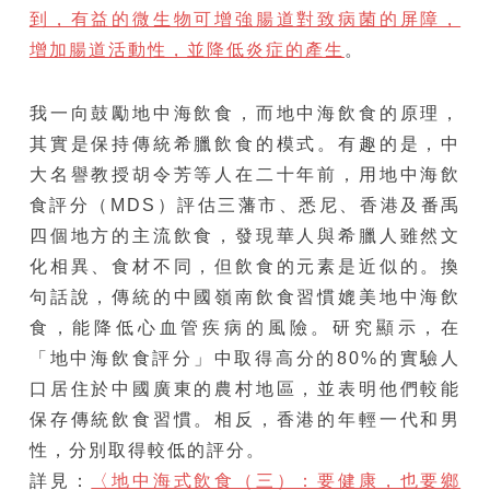
到，有益的微生物可增強腸道對致病菌的屏障，
增加腸道活動性，並降低炎症的產生
。
我一向鼓勵地中海飲食，而地中海飲食的原理，
其實是保持傳統希臘飲食的模式。有趣的是，中
大名譽教授胡令芳等人在二十年前，用地中海飲
食評分（MDS）評估三藩市、悉尼、香港及番禹
四個地方的主流飲食，發現華人與希臘人雖然文
化相異、食材不同，但飲食的元素是近似的。換
句話說，傳統的中國嶺南飲食習慣媲美地中海飲
食，能降低心血管疾病的風險。研究顯示，在
「地中海飲食評分」中取得高分的80%的實驗人
口居住於中國廣東的農村地區，並表明他們較能
保存傳統飲食習慣。相反，香港的年輕一代和男
性，分別取得較低的評分。
詳見：
〈地中海式飲食（三）：要健康，也要鄉