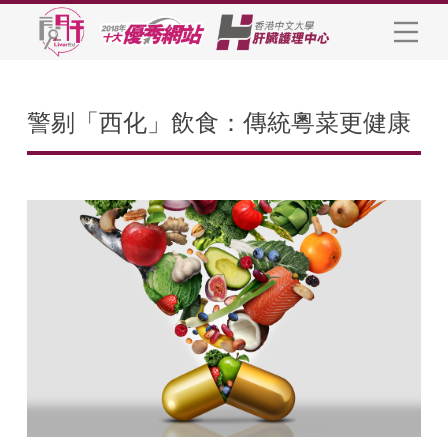
警剔「西化」飲食：傳統粵菜更健康