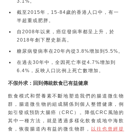
3.1%。
截至2015年，15-84歲的香港人口中，有一
半超重或肥胖。
自2008年以來，癌症發病率都呈上升，於
2018年創下歷史新高。
糖尿病發病率在20年內從3.8%增加到5.5%。
在過去30年中，全因死亡率從4.7%增加到
6.4%，反映人口比例上死亡數增加。
不假外求：回到
傳統飲食
已有益健康
飲食模式和營養素不斷地塑造我們的腸道微生物
群，腸道微生物的組成關係到個人整體健康，例
如引發或預防大腸癌（CRC）。降低CRC風險的
其中一種方法，就是透過多樣化飲食或地中海飲
食，恢復腸道內有益的微生物群，
以往也曾經提