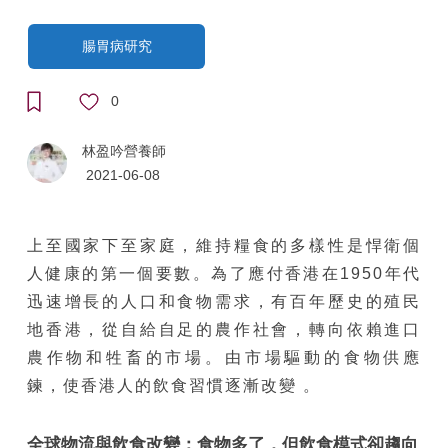
腸胃病研究
0
林盈吟營養師
2021-06-08
上至國家下至家庭，維持糧食的多樣性是悍衛個
人健康的第一個要數。為了應付香港在1950年代
迅速增長的人口和食物需求，有百年歷史的殖民
地香港，從自給自足的農作社會，轉向依賴進口
農作物和牲畜的市場。由市場驅動的食物供應
鍊，使香港人的飲食習慣逐漸改變 。
全球物流與
飲
食
改變
：
食物多了，但飲食模式卻趨向