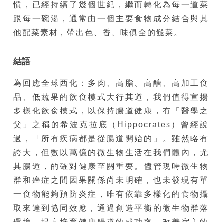
慣，已經持續了幾個世紀，繼而轉化為每一道菜
跟每一碗湯，通常由一個主要食物成分結合與其
他配菜素材，帶出色、香、味俱全的餸菜。
結
語
為回應全球西化：多肉、高脂、高醣、高加工食
品、低蔬果的飲食模式大行其道，我們值得宣揚
多樣化飲食模式，以保持腸道健康，有「醫學之
父」之稱的希波克拉底（Hippocrates）曾經說
過，「所有疾病都是從腸道開始的」。雖然略有
誇大，但數以萬億的微生物生活在我們體內，尤
其腸道，的確對健康至關重要。儘管現時微生物
群和癌症之間因果關係尚未明確，也未發現有單
一食物能夠預防炎症，唯有依靠多樣化的食物攝
取來達到協同效應，通過創造平衡的微生物群落
環境，提高培育健康腸道的成功率，改善宿主的