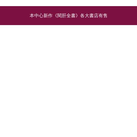
本中心新作《閱肝全書》各大書店有售
相關文章
飲食習慣不良：腸道微生
地中海式飲食（一）：食
態失衡易致大腸癌
得健康 不要脂肪肝
普遍認為，高脂肪、高
近年熱門的健康飲食方