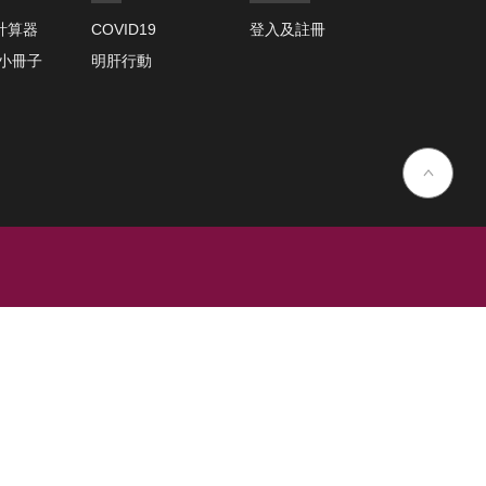
計算器
COVID19
登入及註冊
取小冊子
明肝行動