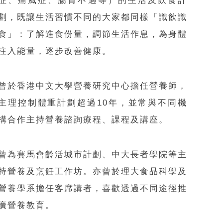
症、痛風症、腸胃不適等）的生活及飲食計
劃，既讓生活習慣不同的大家都同樣「識飲識
食」：了解進食份量，調節生活作息，為身體
注入能量，逐步改善健康。
曾於香港中文大學營養研究中心擔任營養師，
主理控制體重計劃超過10年，並常與不同機
構合作主持營養諮詢療程、課程及講座。
曾為賽馬會齡活城市計劃、中大長者學院等主
持營養及烹飪工作坊。亦曾於理大食品科學及
營養學系擔任客席講者，喜歡透過不同途徑推
廣營養教育。