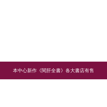
本中心新作《閱肝全書》各大書店有售