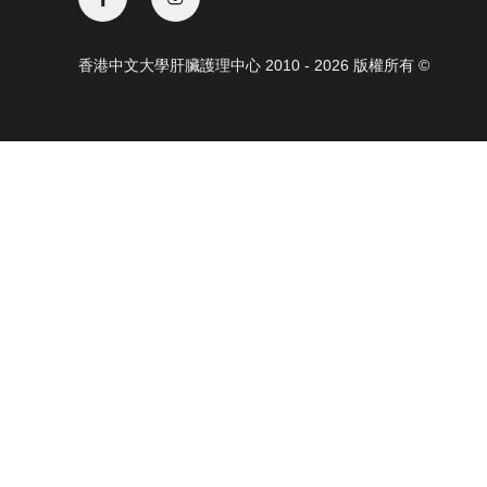
香港中文大學肝臟護理中心 2010 - 2026 版權所有 ©️