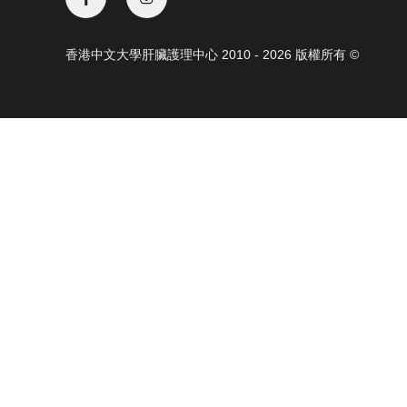
香港中文大學肝臟護理中心 2010 - 2026 版權所有 ©️