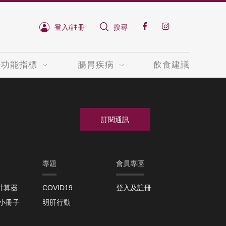
登入/註冊
搜尋
肝功能指標
腸胃疾病
飲食建議
專題
會員專區
計算器
COVID19
登入及註冊
取小冊子
明肝行動