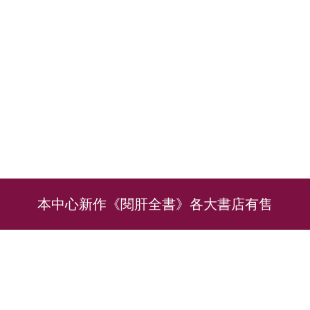
本中心新作《閱肝全書》各大書店有售