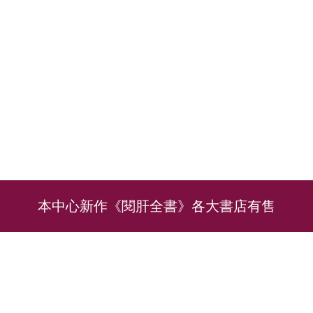
本中心新作《閱肝全書》各大書店有售