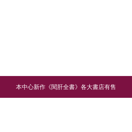
本中心新作《閱肝全書》各大書店有售