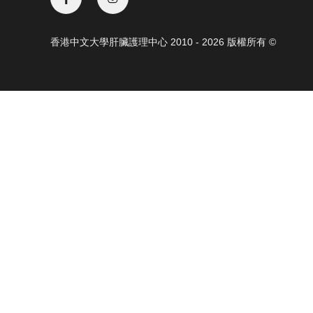
香港中文大學肝臟護理中心 2010 - 2026 版權所有 ©️