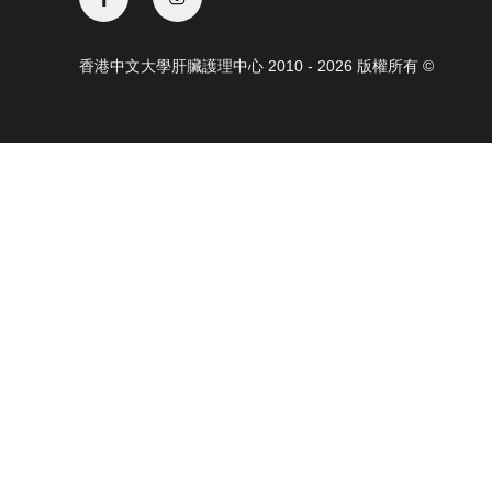
香港中文大學肝臟護理中心 2010 - 2026 版權所有 ©️