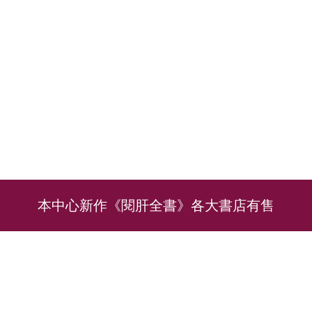
本中心新作《閱肝全書》各大書店有售