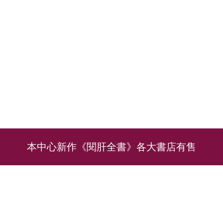
本中心新作《閱肝全書》各大書店有售