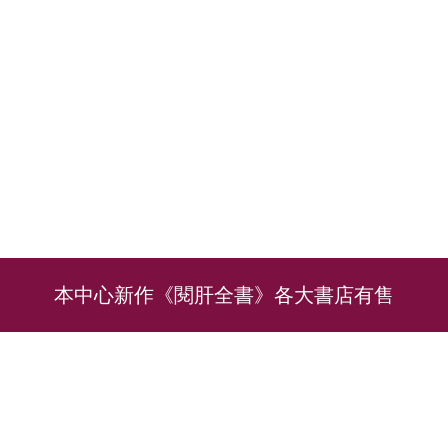
本中心新作《閱肝全書》各大書店有售