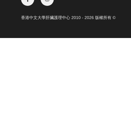
香港中文大學肝臟護理中心 2010 - 2026 版權所有 ©️