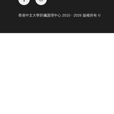
香港中文大學肝臟護理中心 2010 - 2026 版權所有 ©️