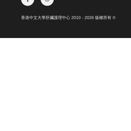
香港中文大學肝臟護理中心 2010 - 2026 版權所有 ©️