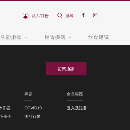
登入/註冊
搜尋
肝功能指標
腸胃疾病
飲食建議
專題
會員專區
計算器
COVID19
登入及註冊
取小冊子
明肝行動