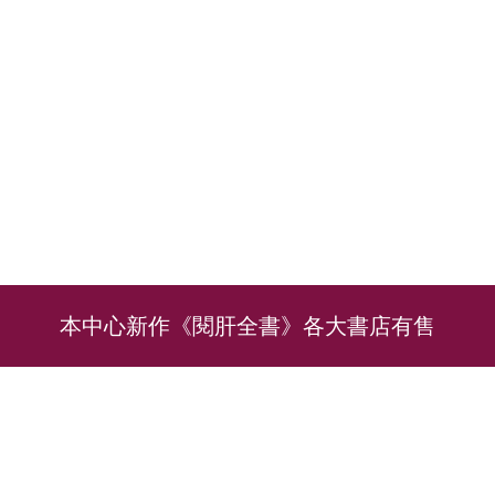
本中心新作《閱肝全書》各大書店有售