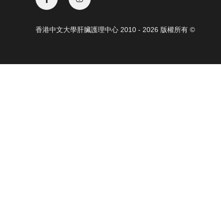
香港中文大學肝臟護理中心 2010 - 2026 版權所有 ©️