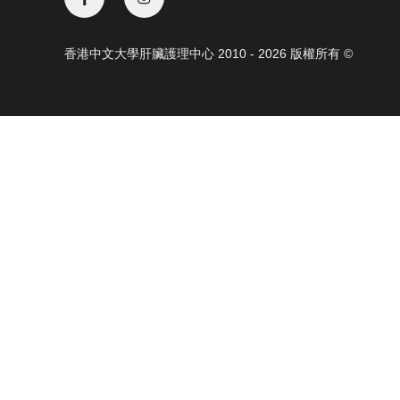
香港中文大學肝臟護理中心 2010 - 2026 版權所有 ©️