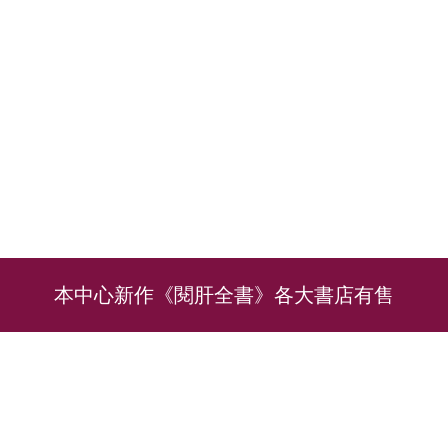
本中心新作《閱肝全書》各大書店有售