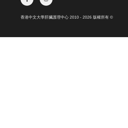
香港中文大學肝臟護理中心 2010 - 2026 版權所有 ©️