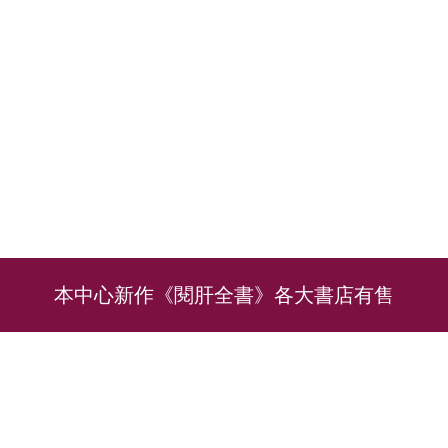
本中心新作《閱肝全書》各大書店有售