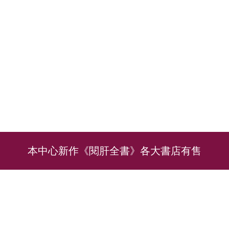
本中心新作《閱肝全書》各大書店有售