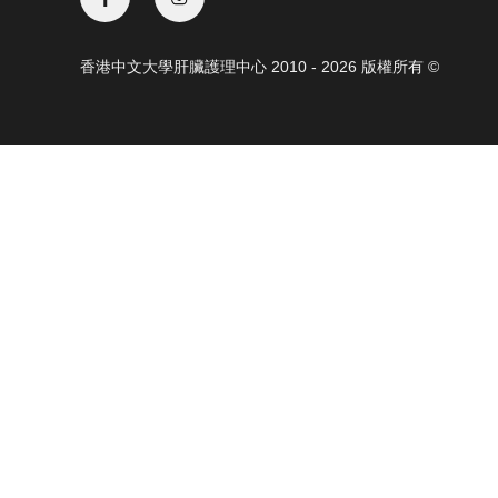
香港中文大學肝臟護理中心 2010 - 2026 版權所有 ©️