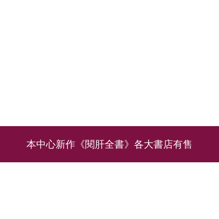
本中心新作《閱肝全書》各大書店有售