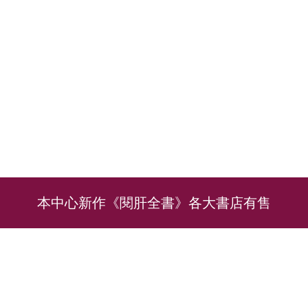
本中心新作《閱肝全書》各大書店有售