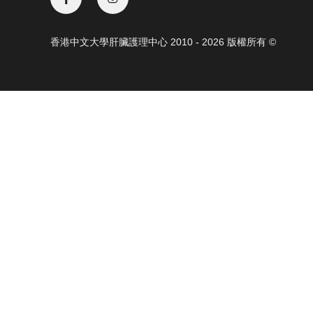
香港中文大學肝臟護理中心 2010 - 2026 版權所有 ©️