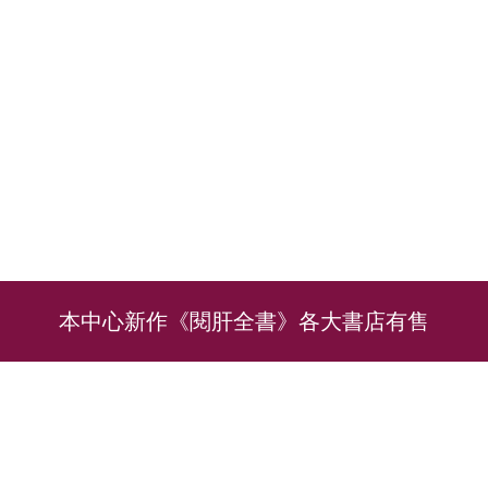
本中心新作《閱肝全書》各大書店有售