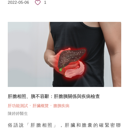
1
2022-05-06
肝膽相照、胰不容辭：肝膽胰關係與疾病檢查
·
·
肝功能測試
肝臟概覽
膽胰疾病
陳婷婷醫生
俗語說「肝膽相照」，肝臟和膽囊的確緊密聯