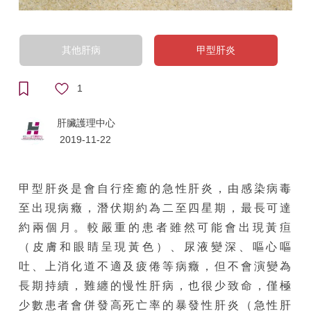
其他肝病
甲型肝炎
1
肝臟護理中心
2019-11-22
甲型肝炎是會自行痊癒的急性肝炎，由感染病毒
至出現病癥，潛伏期約為二至四星期，最長可達
約兩個月。較嚴重的患者雖然可能會出現黃疸
（皮膚和眼睛呈現黃色）、尿液變深、嘔心嘔
吐、上消化道不適及疲倦等病癥，但不會演變為
長期持續，難纏的慢性肝病，也很少致命，僅極
少數患者會併發高死亡率的暴發性肝炎（急性肝