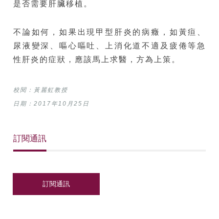
是否需要肝臟移植。
不論如何，如果出現甲型肝炎的病癥，如黃疸、
尿液變深、嘔心嘔吐、上消化道不適及疲倦等急
性肝炎的症狀，應該馬上求醫，方為上策。
校閱：黃麗虹
教授
日期：2017年10月25日
訂閱通訊