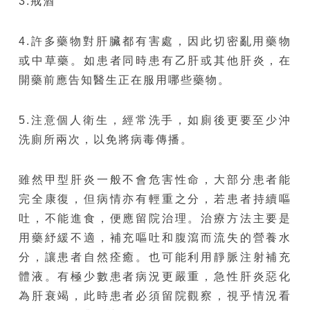
3.戒酒
4.許多藥物對肝臟都有害處，因此切密亂用藥物
或中草藥。如患者同時患有乙肝或其他肝炎，在
開藥前應告知醫生正在服用哪些藥物。
5.注意個人衛生，經常洗手，如廁後更要至少沖
洗廁所兩次，以免將病毒傳播。
雖然甲型肝炎一般不會危害性命，大部分患者能
完全康復，但病情亦有輕重之分，若患者持續嘔
吐，不能進食，便應留院治理。治療方法主要是
用藥紓緩不適，補充嘔吐和腹瀉而流失的營養水
分，讓患者自然痊癒。也可能利用靜脈注射補充
體液。有極少數患者病況更嚴重，急性肝炎惡化
為肝衰竭，此時患者必須留院觀察，視乎情況看