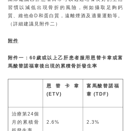
習慣以減低出現骨折的風險，例如攝取足夠鈣
質、維他命D和蛋白質，遠離煙酒及適量運動等。
（詳細建議見附件二）
附件
附件一：
60
歲或以上乙肝患者服用恩替卡韋或富
馬酸替諾福韋後出現的
累積骨折發生率
恩替卡韋
富馬酸替諾福
(ETV)
韋
(TDF)
治療第24個
月的累積骨
2.6%
2.3%
折發生率