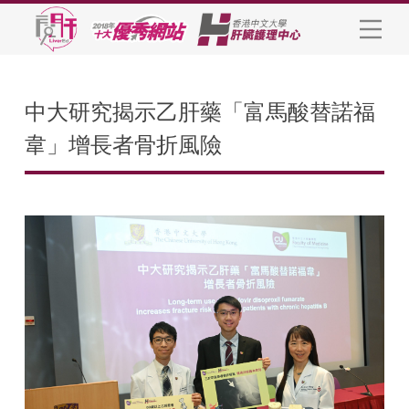
中大研究揭示乙肝藥「富馬酸替諾福
韋」增長者骨折風險