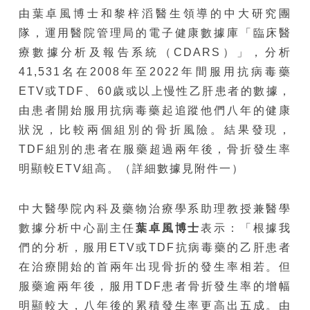
由葉卓風博士和黎梓滔醫生領導的中大研究團
隊，運用醫院管理局的電子健康數據庫「臨床醫
療數據分析及報告系統（CDARS）」，分析
41,531名在2008年至2022年間服用抗病毒藥
ETV或TDF、60歲或以上慢性乙肝患者的數據，
由患者開始服用抗病毒藥起追蹤他們八年的健康
狀況，比較兩個組別的骨折風險。結果發現，
TDF組別的患者在服藥超過兩年後，骨折發生率
明顯較ETV組高。（詳細數據見附件一）
中大醫學院內科及藥物治療學系助理教授兼醫學
數據分析中心副主任
葉卓風博士
表示：「根據我
們的分析，服用ETV或TDF抗病毒藥的乙肝患者
在治療開始的首兩年出現骨折的發生率相若。但
服藥逾兩年後，服用TDF患者骨折發生率的增幅
明顯較大，八年後的累積發生率更高出五成。由