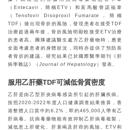
（Entecavir，簡稱ETV）和富馬酸替諾福韋
（Tenofovir Disoproxil Fumarate，簡稱
TDF）後出現骨折的風險，發現患者在接受TDF
治療超過兩年後，骨折風險明顯較接受ETV治療
的患者高。團隊建議醫生處方乙肝藥物時，應更
全面考慮患者的身體狀況，同時亦提供了預防長
者骨折的建議。研究結果已於國際醫學期刊《肝
病學雜誌》（
Journal of Hepatology
）發表。
服用乙肝藥
TDF
可減低骨質密度
乙肝是由乙型肝炎病毒感染所引起的肝臟疾病。
按照2020-2022年度人口健康調查結果推算，香
港整體人口當中約6.2%，即約465,000人帶有乙
肝病毒。抗病毒藥物能有效抑制乙肝病毒複製，
減低患上肝硬化、肝衰竭及肝癌的風險。ETV和