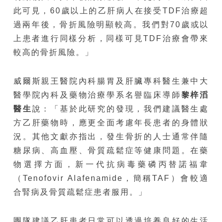
此可見，60歲以上的乙肝病人在接受TDF治療超
過兩年後，骨折風險明顯較高。我們對70歲或以
上患者進行同樣分析，同樣可見TDF治療會帶來
較高的骨折風險。」
威爾斯親王醫院內科腸胃及肝臟專科醫生兼中大
醫學院內科及藥物治療學系名譽臨床導師
黎梓滔
醫生
說：「基於此研究的發現，我們建議醫生處
方乙肝藥物時，應更全面考慮年長患者的身體狀
況。其他文獻亦指出，發生骨折的人士通常伴隨
糖尿病、高血壓、骨質疏鬆症等健康問題。在藥
物選擇方面，新一代抗病毒藥磷丙替諾福韋
（Tenofovir Alafenamide，簡稱TAF）會較適
合腎病及骨質疏鬆症患者服用。」
團隊建議乙肝患者日常可以透過培養良好的生活