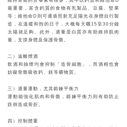
維持骨骼的營養素有很多，其中以鈣質和維他命D
最重要，富含鈣質的食物有乳製品、豆腐、堅果
等；維他命D則可通過照射充足陽光在身體自行製
造，在溫暖和煦的日子，大概每天曬15至30分鐘
太陽就足夠。此外，適量蛋白質亦有助維持肌肉
量，支撐身體及保護骨骼。
二）遠離煙酒
飲酒和抽煙均會抑制「造骨細胞」，而酒精也會
妨礙骨骼吸收鈣、鎂等礦物質。
三）適量運動，尤其鍛鍊平衡力
運動能強化肌肉和骨骼，鍛鍊平衡力則有助防止
跌倒造成骨折。
四）控制體重