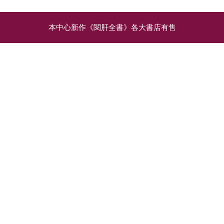
本中心新作《閱肝全書》各大書店有售
相關文章
地中海式飲食（三）：要
中心研究：Baveno VII能
健康，也要鄉味：以華人
推算肝癌患者的食道靜脈
食材烹調地中海式飲食
曲張風險
中大名譽教授胡令芳曾