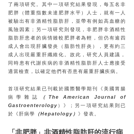
了兩項研究。其中一項研究結果發現，每五名非
肥胖（體重指數未達肥胖水平）人士，就有一人
被驗出有非酒精性脂肪肝，並帶有例如高血糖的
風險因素；另一項研究則發現，非肥胖非酒精性
脂肪肝患者的病情雖較肥胖者為輕，但仍有逾四
成人會出現肝臟發炎（脂肪性肝炎），更有約三
成人出現嚴重肝纖維化。故此，研究人員建議，
同時患有代謝疾病的非酒精性脂肪肝人士應接受
適當檢查，以確定他們有否患有嚴重肝臟疾病。
首項研究結果已刊載於國際醫學期刊《美國胃腸
病學雜誌
（The American Journal of
Gastroenterology
）》；另一項研究結果則已
於《肝病學
（Hepatology）
》發表。
「非肥胖」非酒精性脂肪肝的流行病