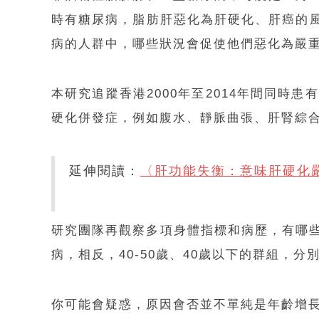
時有糖尿病，脂肪肝惡化為肝硬化、肝癌的風
病的人群中，哪些狀況會促使他們惡化為嚴
本研究追蹤香港2000年至2014年間同時
硬化併發症，例如腹水、靜脈曲張、肝腎綜
延伸閱讀：
〈肝功能失衡：意味肝硬化
研究團隊再觀察多項身體指標和病歷，有哪些
病，相反，40-50歲、40歲以下的群組，分別只
你可能會疑惑，原因會否並不單純是年齡增