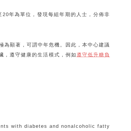
5至20年為單位，發現每組年期的人士，分佈非
險極為顯著，可謂中年危機。因此，本中心建議
臟，遵守健康的生活模式，例如
遵守低升糖負
ents with diabetes and nonalcoholic fatty