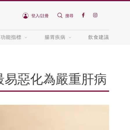
登入/註冊
搜尋
肝功能指標
腸胃疾病
飲食建議
最易惡化為嚴重肝病