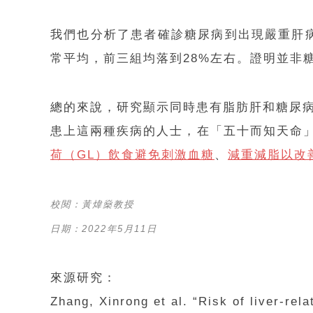
我們也分析了患者確診糖尿病到出現嚴重肝病的
常平均，前三組均落到28%左右。證明並非
總的來說，研究顯示同時患有脂肪肝和糖尿病
患上這兩種疾病的人士，在「五十而知天命
荷（GL）飲食避免刺激血糖
、
減重減脂以改
校閱：黃煒燊教授
日期：2022年5月11日
來源研究：
Zhang, Xinrong et al. “Risk of liver-rel