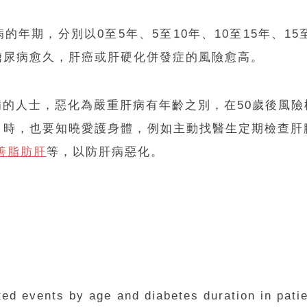
年期，分別以0至5年、5至10年、10至15年、1
糖尿病愈久，肝癌或肝硬化併發症的風險愈高。
的人士，惡化為嚴重肝病有年齡之別，在50歲後風
」時，也要知曉愛護身體，例如主動找醫生定期檢查肝
善脂肪肝
等，以防肝病惡化。
ated events by age and diabetes duration in pati