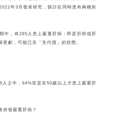
022年3月發表研究，探討在同時患有兩種疾
訪期中，有285人患上嚴重肝病：即是肝癌或肝
損更劇，可能已呈「失代償」的狀態。
人之中，94%皆是在50歲以上才患上嚴重肝
會併發嚴重肝病？