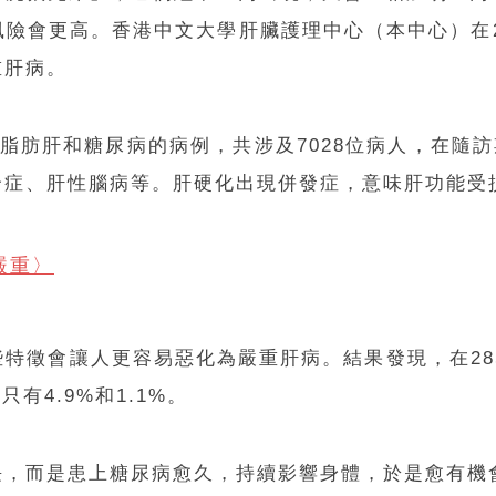
險會更高。香港中文大學肝臟護理中心（本中心）在2
重肝病。
患有脂肪肝和糖尿病的病例，共涉及7028位病人，在隨
合症、肝性腦病等。肝硬化出現併發症，意味肝功能受
嚴重〉
特徵會讓人更容易惡化為嚴重肝病。結果發現，在285
有4.9%和1.1%。
長，而是患上糖尿病愈久，持續影響身體，於是愈有機