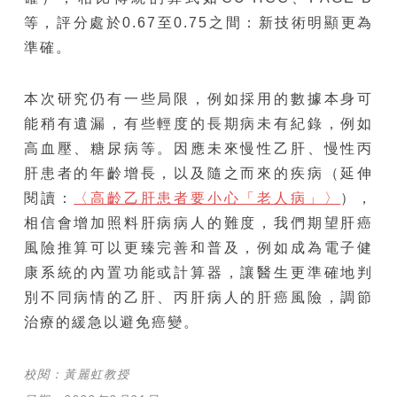
等，評分處於0.67至0.75之間：新技術明顯更為
準確。
本次研究仍有一些局限，例如採用的數據本身可
能稍有遺漏，有些輕度的長期病未有紀錄，例如
高血壓、糖尿病等。因應未來慢性乙肝、慢性丙
肝患者的年齡增長，以及隨之而來的疾病（延伸
閱讀：
〈高齡乙肝患者要小心「老人病」〉
），
相信會增加照料肝病病人的難度，我們期望肝癌
風險推算可以更臻完善和普及，例如成為電子健
康系統的內置功能或計算器，讓醫生更準確地判
別不同病情的乙肝、丙肝病人的肝癌風險，調節
治療的緩急以避免癌變。
校閱：黃麗虹教授