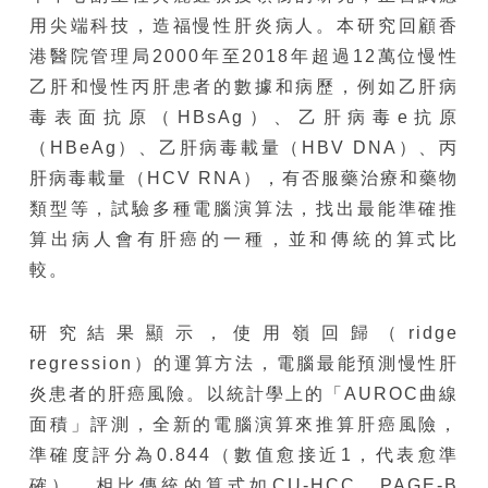
用尖端科技，造福慢性肝炎病人。本研究回顧香
港醫院管理局2000年至2018年超過12萬位慢性
乙肝和慢性丙肝患者的數據和病歷，例如乙肝病
毒表面抗原（HBsAg）、乙肝病毒e抗原
（HBeAg）、乙肝病毒載量（HBV DNA）、丙
肝病毒載量（HCV RNA），有否服藥治療和藥物
類型等，試驗多種電腦演算法，找出最能準確推
算出病人會有肝癌的一種，並和傳統的算式比
較。
研究結果顯示，使用嶺回歸（ridge
regression）的運算方法，電腦最能預測慢性肝
炎患者的肝癌風險。以統計學上的「AUROC曲線
面積」評測，全新的電腦演算來推算肝癌風險，
準確度評分為0.844（數值愈接近1，代表愈準
確），相比傳統的算式如CU-HCC、PAGE-B