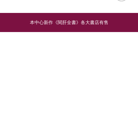
本中心新作《閱肝全書》各大書店有售
相關文章
淺談中醫治療原發性肝癌
肝臟這「東」「西」：中
醫西醫大不同
中醫治療的介入，應用