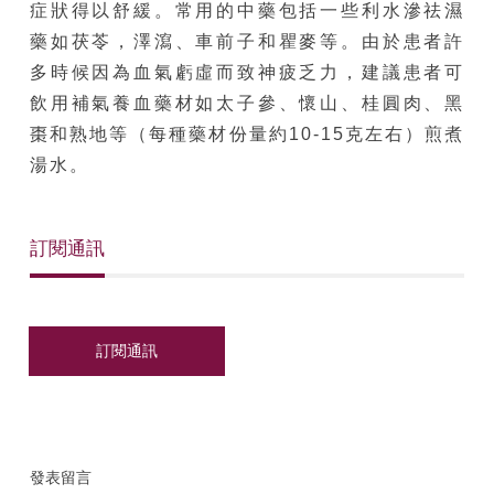
症狀得以舒緩。常用的中藥包括一些利水滲祛濕
藥如茯苓，澤瀉、車前子和瞿麥等。由於患者許
多時候因為血氣虧虛而致神疲乏力，建議患者可
飲用補氣養血藥材如太子參、懷山、桂圓肉、黑
棗和熟地等（每種藥材份量約10-15克左右）煎煮
湯水。
訂閱通訊
發表留言