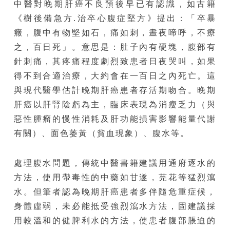
中醫對晚期肝癌不良預後早已有認識，如古籍
《樹後備急方.治卒心腹症堅方》提出：「卒暴
癥，腹中有物堅如石，痛如刺，晝夜啼呼，不療
之，百日死」。意思是：肚子內有硬塊，腹部有
針刺痛，其疼痛程度劇烈致患者日夜哭叫，如果
得不到合適治療，大約會在一百日之內死亡。這
與現代醫學估計晚期肝癌患者存活期吻合。晚期
肝癌以肝腎陰虧為主，臨床表現為消瘦乏力（與
惡性腫瘤的慢性消耗及肝功能損害影響能量代謝
有關）、面色萎黃（貧血現象）、腹水等。
處理腹水問題，傳統中醫書籍建議用通府逐水的
方法，使用帶毒性的中藥如甘遂，芫花等猛烈瀉
水。但筆者認為晚期肝癌患者多伴隨危重症候，
身體虛弱，未必能抵受強烈瀉水方法，固建議採
用較溫和的健脾利水的方法，使患者腹部脹迫的