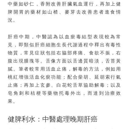
中藥如砂仁，香附改善肝臟氣血運行，再加上健
脾開胃的藥材如山楂、麥芽去改善患者進食情
況。
肝癌中期，中醫認為以血瘀毒結型表現較為常
見，即類似肝癌細胞生長代謝過程中釋出有毒性
物質，常見症狀包括右脇部疼痛、食欲不振，右
腹出現腫塊等。舌像方面以舌邊質暗淡，舌苔黃
膩。筆者較常用活血止痛，解毒的方法，例如用
桃紅增強活血化瘀功能；配合柴胡、延胡索行氣
止痛；再加上玄參、白花蛇舌草協助解毒；以及
皂角刺和桔梗等藥物托毒外出，而達到治療效
果。
健脾利水：中醫處理晚期肝癌