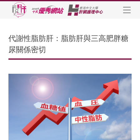
代謝性脂肪肝：脂肪肝與三高肥胖糖
尿關係密切