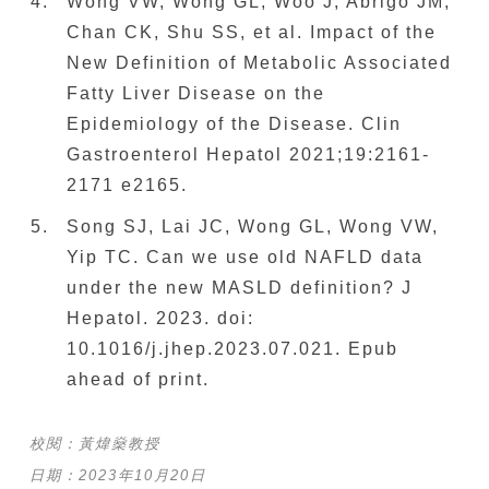
Wong VW, Wong GL, Woo J, Abrigo JM,
Chan CK, Shu SS, et al. Impact of the
New Definition of Metabolic Associated
Fatty Liver Disease on the
Epidemiology of the Disease. Clin
Gastroenterol Hepatol 2021;19:2161-
2171 e2165.
Song SJ, Lai JC, Wong GL, Wong VW,
Yip TC. Can we use old NAFLD data
under the new MASLD definition? J
Hepatol. 2023. doi:
10.1016/j.jhep.2023.07.021. Epub
ahead of print.
校閱：黃煒燊教授
日期：2023年10月20日