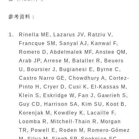
參考資料：
Rinella ME, Lazarus JV, Ratziu V,
Francque SM, Sanyal AJ, Kanwal F,
Romero D, Abdelmalek MF, Anstee QM,
Arab JP, Arrese M, Bataller R, Beuers
U, Boursier J, Bugianesi E, Byrne C,
Castro Narro GE, Chowdhury A, Cortez-
Pinto H, Cryer D, Cusi K, El-Kassas M,
Klein S, Eskridge W, Fan J, Gawrieh S,
Guy CD, Harrison SA, Kim SU, Koot B,
Korenjak M, Kowdley K, Lacaille F,
Loomba R, Mitchell-Thain R, Morgan
TR, Powell E, Roden M, Romero-Gómez
M, Silva M, Singh SP, Sookoian SC,