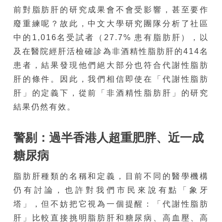
前對脂肪肝的研究成果會不會受影響，甚至要作
廢重練呢？故此，中文大學研究團隊分析了社區
中的1,016名受試者（27.7% 患有脂肪肝），以
及在醫院經肝活檢確診為非酒精性脂肪肝的414名
患者，結果發現他們絕大部分也符合代謝性脂肪
肝的條件。因此，我們相信即使在「代謝性脂肪
肝」的定義下，從前「非酒精性脂肪肝」的研究
結果仍然有效。
警剔：過半香港人超重肥胖、近一成
糖尿病
脂肪肝種類的名稱和定義，目前不同的醫學機構
仍有討論，也許對我們市民來說有點「象牙
塔」，但不妨把它視為一個提醒：「代謝性脂肪
肝」比較直接挑明脂肪肝和糖尿病、高血壓、高