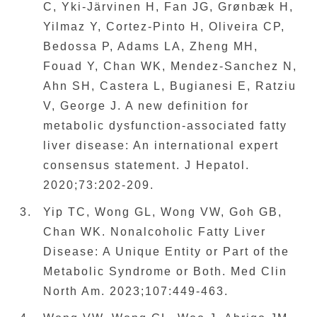
C, Yki-Järvinen H, Fan JG, Grønbæk H,
Yilmaz Y, Cortez-Pinto H, Oliveira CP,
Bedossa P, Adams LA, Zheng MH,
Fouad Y, Chan WK, Mendez-Sanchez N,
Ahn SH, Castera L, Bugianesi E, Ratziu
V, George J. A new definition for
metabolic dysfunction-associated fatty
liver disease: An international expert
consensus statement. J Hepatol.
2020;73:202-209.
Yip TC, Wong GL, Wong VW, Goh GB,
Chan WK. Nonalcoholic Fatty Liver
Disease: A Unique Entity or Part of the
Metabolic Syndrome or Both. Med Clin
North Am. 2023;107:449-463.