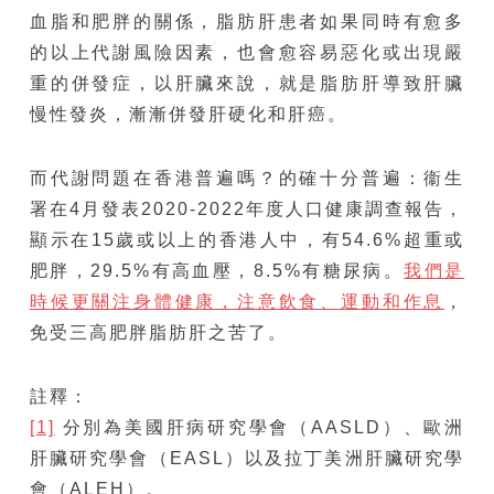
血脂和肥胖的關係，脂肪肝患者如果同時有愈多
的以上代謝風險因素，也會愈容易惡化或出現嚴
重的併發症，以肝臟來說，就是脂肪肝導致肝臟
慢性發炎，漸漸併發肝硬化和肝癌。
而代謝問題在香港普遍嗎？的確十分普遍：衞生
署在4月發表2020-2022年度人口健康調查報告，
顯示在15歲或以上的香港人中，有54.6%超重或
肥胖，29.5%有高血壓，8.5%有糖尿病。
我們是
時候更關注身體健康，注意飲食、運動和作息
，
免受三高肥胖脂肪肝之苦了。
註釋：
[1]
分別為美國肝病研究學會（AASLD）、歐洲
肝臟研究學會（EASL）以及拉丁美洲肝臟研究學
會（ALEH）。