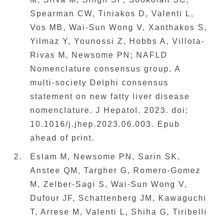
Spearman CW, Tiniakos D, Valenti L,
Vos MB, Wai-Sun Wong V, Xanthakos S,
Yilmaz Y, Younossi Z, Hobbs A, Villota-
Rivas M, Newsome PN; NAFLD
Nomenclature consensus group. A
multi-society Delphi consensus
statement on new fatty liver disease
nomenclature. J Hepatol. 2023. doi:
10.1016/j.jhep.2023.06.003. Epub
ahead of print.
Eslam M, Newsome PN, Sarin SK,
Anstee QM, Targher G, Romero-Gomez
M, Zelber-Sagi S, Wai-Sun Wong V,
Dufour JF, Schattenberg JM, Kawaguchi
T, Arrese M, Valenti L, Shiha G, Tiribelli