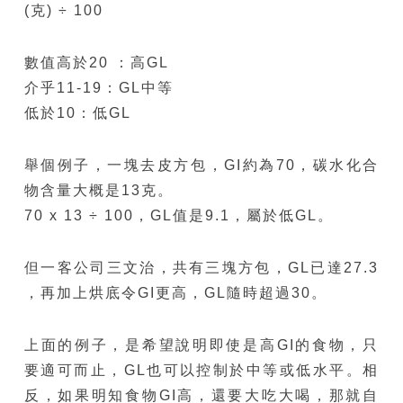
(克) ÷ 100
數值高於20 ：高GL
介乎11-19：GL中等
低於10：低GL
舉個例子，一塊去皮方包，GI約為70，碳水化合
物含量大概是13克。
70 x 13 ÷ 100，GL值是9.1，屬於低GL。
但一客公司三文治，共有三塊方包，GL已達27.3
，再加上烘底令GI更高，GL隨時超過30。
上面的例子，是希望說明即使是高GI的食物，只
要適可而止，GL也可以控制於中等或低水平。相
反，如果明知食物GI高，還要大吃大喝，那就自