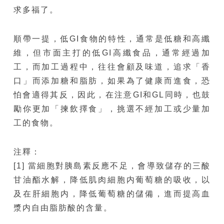
求多福了。
順帶一提，低GI食物的特性，通常是低糖和高纖
維，但市面主打的低GI高纖食品，通常經過加
工，而加工過程中，往往會顧及味道，追求「香
口」而添加糖和脂肪，如果為了健康而進食，恐
怕會適得其反，因此，在注意GI和GL同時，也鼓
勵你更加「揀飲擇食」，挑選不經加工或少量加
工的食物。
注釋：
[1] 當細胞對胰島素反應不足，會導致儲存的三酸
甘油酯水解，降低肌肉細胞内葡萄糖的吸收，以
及在肝細胞内，降低葡萄糖的儲備，進而提高血
漿内自由脂肪酸的含量。