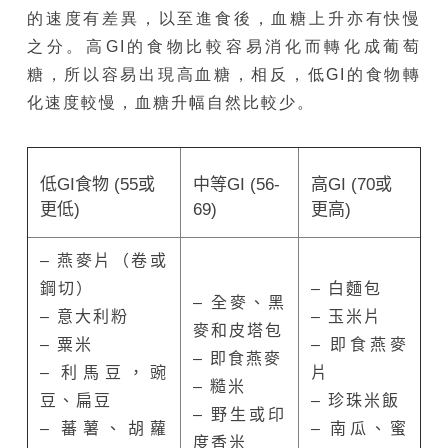
的速度有差異，以至進食後，血糖上升亦有快慢
之分。高GI的食物比較容易消化而轉化成葡萄
糖，所以容易出現高血糖，相反，低GI的食物轉
化速度較慢，血糖升幅自然比較少。
低
GI
食物
(
55
或
中等
GI
(
56-
高
GI
(
70
或
更低)
69)
更高)
– 燕麥片（卷或
鋼切）
– 白麵包
– 全麥、黑
– 意大利粉
– 玉米片
麥和皮塔包
– 粟米
– 即食燕麥
– 即食燕麥
– 利馬豆，豌
片
– 糙米
豆、扁豆
– 珍珠米飯
– 野生或印
– 蕃薯、胡蘿
– 南瓜、蜜
度香米