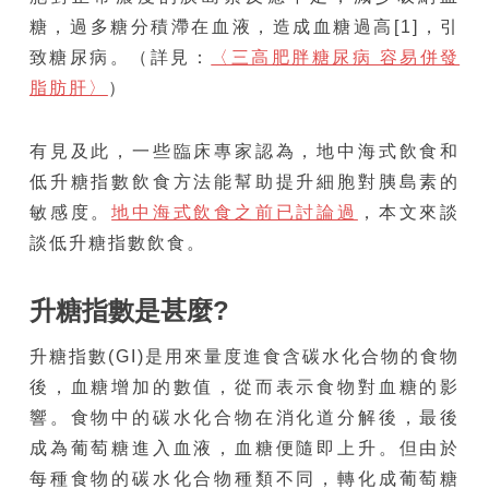
糖，過多糖分積滯在血液，造成血糖過高[1]，引
致糖尿病。（詳見：
〈三高肥胖糖尿病 容易併發
脂肪肝〉
）
有見及此，一些臨床專家認為，地中海式飲食和
低升糖指數飲食方法能幫助提升細胞對胰島素的
敏感度。
地中海式飲食之前已討論過
，本文來談
談低升糖指數飲食。
升糖指數是甚麼?
升糖指數(
GI)是用來量度進食含碳水化合物的食物
後，血糖增加的數值，從而表示食物對血糖的影
響。食物中的碳水化合物在消化道分解後，最後
成為葡萄糖進入血液，血糖便隨即上升。但由於
每種食物
的碳水化合物種類不同，轉化成葡萄糖