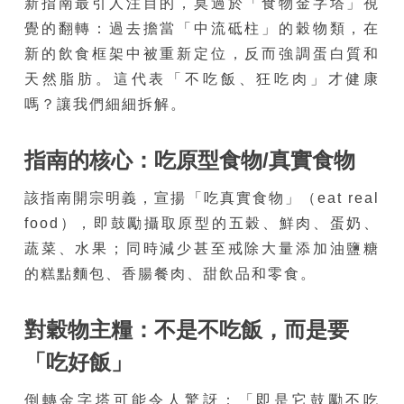
新指南最引人注目的，莫過於「食物金字塔」視
覺的翻轉：過去擔當「中流砥柱」的穀物類，在
新的飲食框架中被重新定位，反而強調蛋白質和
天然脂肪。這代表「不吃飯、狂吃肉」才健康
嗎？讓我們細細拆解。
指南的核心：吃原型食物
/
真實食物
該指南開宗明義，宣揚「吃真實食物」（eat real
food），即鼓勵攝取原型的五穀、鮮肉、蛋奶、
蔬菜、水果；同時減少甚至戒除大量添加油鹽糖
的糕點麵包、香腸餐肉、甜飲品和零食。
對穀物主糧：不是不吃飯，而是要
「吃好飯」
倒轉金字塔可能令人驚訝：「即是它鼓勵不吃